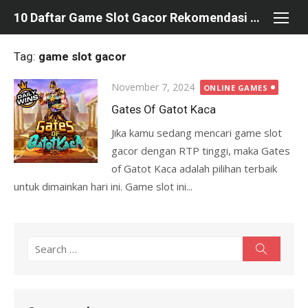
Skip
10 Daftar Game Slot Gacor Rekomendasi Server Thailand
to
content
Tag:
game slot gacor
Posted
November 7, 2024
ONLINE GAMES
on
Gates Of Gatot Kaca
Jika kamu sedang mencari game slot
gacor dengan RTP tinggi, maka Gates
of Gatot Kaca adalah pilihan terbaik
untuk dimainkan hari ini. Game slot ini...
Search
Search
for: